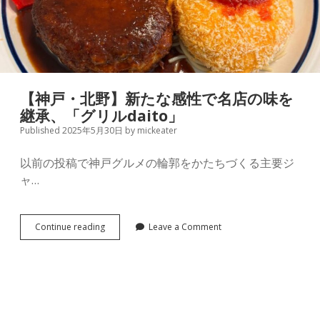
【神戸・北野】新たな感性で名店の味を
継承、「グリルdaito」
Published 2025年5月30日
by
mickeater
以前の投稿で神戸グルメの輪郭をかたちづくる主要ジ
ャ…
【神
Continue reading
Leave a Comment
戸・
北
野】
新
た
な
感