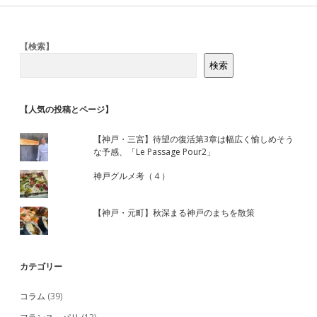
性
で
名
Sidebar
【検索】
店
の
検索
味
を
継
【人気の投稿とページ】
承、
「グ
リ
【神戸・三宮】待望の復活第3章は幅広く愉しめそう
ル
な予感、「Le Passage Pour2」
daito」
神戸グルメ考（４）
【神戸・元町】秋深まる神戸のまちを散策
カテゴリー
コラム
(39)