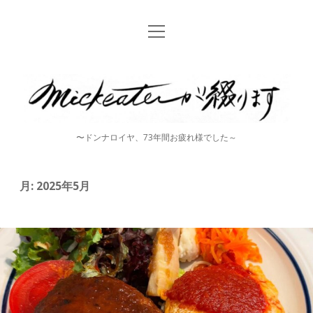
open
Home
menu
instagram
mickeater
が
綴
〜ドンナロイヤ、73年間お疲れ様でした～
り
ま
月:
2025年5月
す