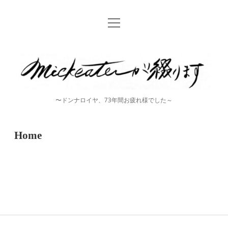
open
Home
menu
instagram
mickeater
が
綴
〜ドンナロイヤ、73年間お疲れ様でした～
り
ま
Home
す