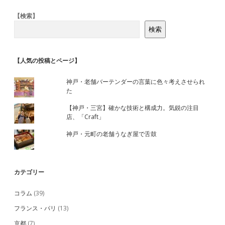
Sidebar
【検索】
検索
【人気の投稿とページ】
神戸・老舗バーテンダーの言葉に色々考えさせられ
た
【神戸・三宮】確かな技術と構成力。気鋭の注目
店、「Craft」
神戸・元町の老舗うなぎ屋で舌鼓
カテゴリー
コラム
(39)
フランス・パリ
(13)
京都
(7)