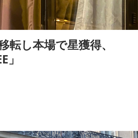
ら移転し本場で星獲得、
EE」