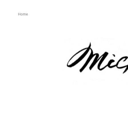
Home
mickeater
が
綴
り
ま