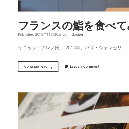
フランスの鮨を食べて
Published 2019年11月30日
by
mickeater
ヤニック・アレノ氏。 2014年、パリ・シャンゼリ…
フ
Continue reading
Leave a Comment
ラ
ン
ス
の
鮨
を
食
べ
て
み
た
い