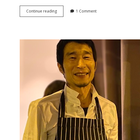
「プ
Continue reading
1 Comment
リ
ズ
マ」
が
日
本
唯
一
の
二
つ
星
イ
タ
リ
ア
ン
に