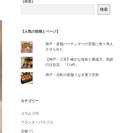
Sidebar
【検索】
検索
【人気の投稿とページ】
神戸・老舗バーテンダーの言葉に色々考え
させられた
【神戸・三宮】確かな技術と構成力。気鋭
の注目店、「Craft」
神戸・元町の老舗うなぎ屋で舌鼓
カテゴリー
コラム
(39)
フランス・パリ
(13)
京都
(7)