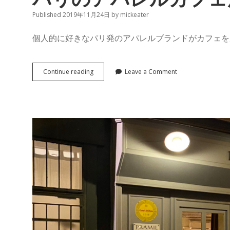
Published 2019年11月24日
by
mickeater
個人的に好きなパリ発のアパレルブランドがカフェを
パ
Continue reading
Leave a Comment
リ
の
ア
パ
レ
ル
カ
フ
ェ
が
イ
ケ
て
い
る