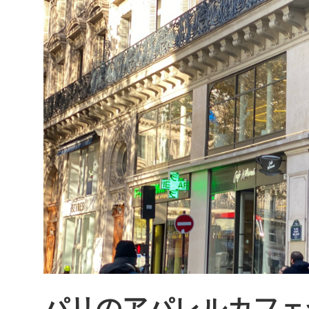
ら
移
転
し
本
場
で
星
獲
得、
「Restaurant
MONTEE」
パリのアパレルカフェ