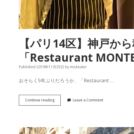
【パリ14区】神戸か
「Restaurant MONT
Published 2019年11月25日
by
mickeater
おそらく5年ぶりだろうか、「Restaurant …
【パ
Continue reading
Leave a Comment
リ
14
区】
神
戸
か