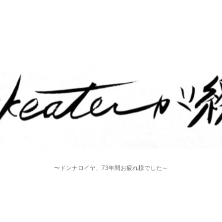
〜ドンナロイヤ、73年間お疲れ様でした～