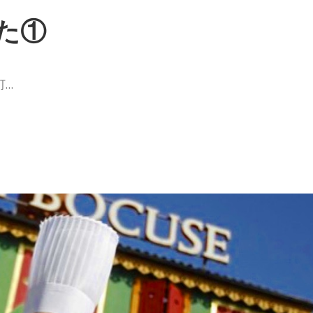
た①
町…