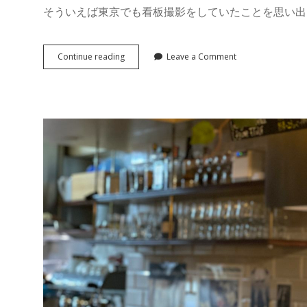
そういえば東京でも看板撮影をしていたことを思い出
と
Continue reading
Leave a Comment
り
ま、
看
板
撮
っ
て
み
た
②