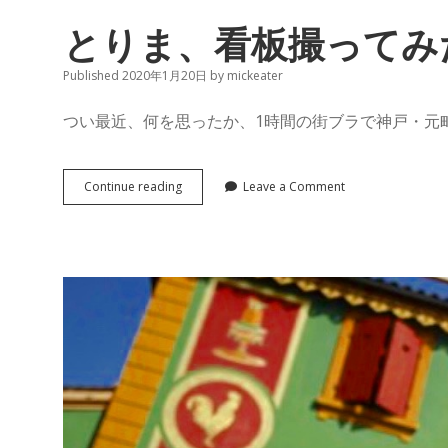
バ
ボ
とりま、看板撮ってみ
ン」
Published 2020年1月20日
by
mickeater
つい最近、何を思ったか、1時間の街ブラで神戸・元
と
Continue reading
Leave a Comment
り
ま、
看
板
撮
っ
て
み
た
①