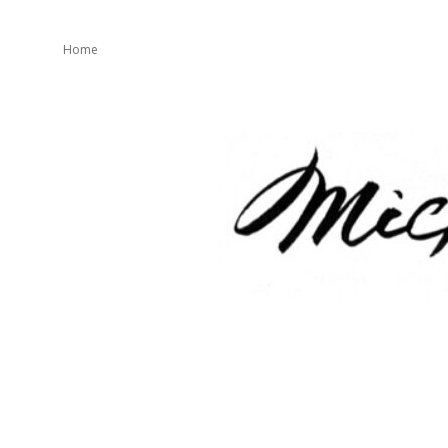
Home
mickeater
が
綴
り
ま