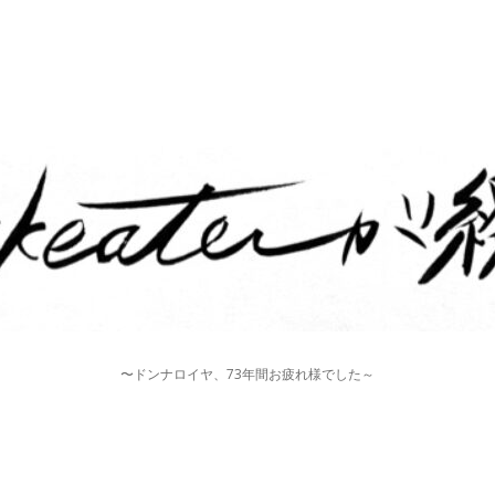
〜ドンナロイヤ、73年間お疲れ様でした～