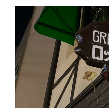
タ
ー
坂】
フ
ラ
ン
ス
の
エ
ス
プ
リ
を
体
感
し
た
い、
「ブ
ラ
ッ
ス
リ
ー・
ロ