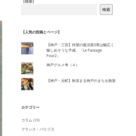
Sidebar
【検索】
検索
【人気の投稿とページ】
【神戸・三宮】待望の復活第3章は幅広く
愉しめそうな予感、「Le Passage
Pour2」
神戸グルメ考（４）
【神戸・元町】秋深まる神戸のまちを散策
カテゴリー
コラム
(39)
フランス・パリ
(13)