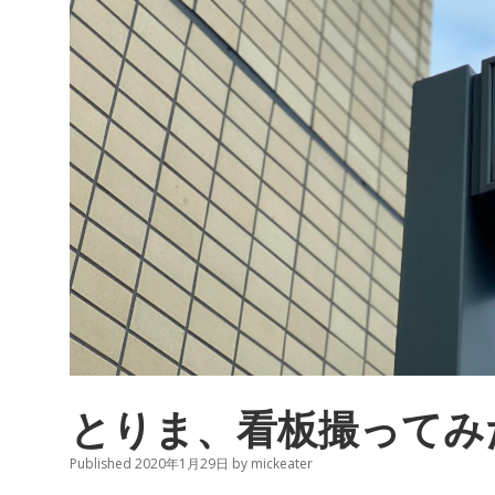
ン
ス
版」
に
お
け
る
日
本
人
シ
ェ
フ
の
活
躍
とりま、看板撮ってみ
Published 2020年1月29日
by
mickeater