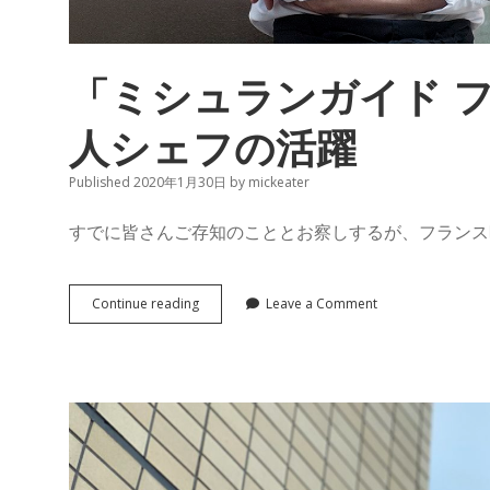
「ミシュランガイド 
人シェフの活躍
Published 2020年1月30日
by
mickeater
すでに皆さんご存知のこととお察しするが、フランス
「ミ
Continue reading
Leave a Comment
シ
ュ
ラ
ン
ガ
イ
ド
フ
ラ