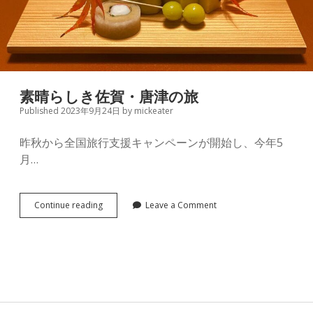
素晴らしき佐賀・唐津の旅
Published 2023年9月24日
by
mickeater
昨秋から全国旅行支援キャンペーンが開始し、今年5
月…
素
Continue reading
Leave a Comment
晴
ら
し
き
佐
賀・
唐
津