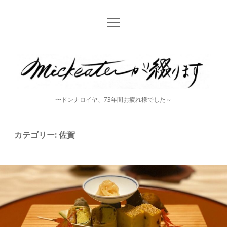
open
Home
menu
instagram
mickeater
が
綴
〜ドンナロイヤ、73年間お疲れ様でした～
り
ま
カテゴリー:
佐賀
す