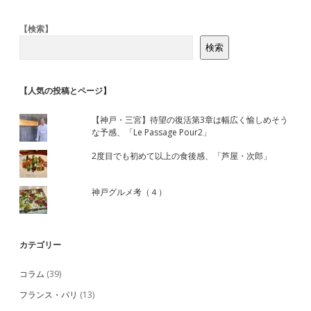
の
旅
Sidebar
【検索】
検索
【人気の投稿とページ】
【神戸・三宮】待望の復活第3章は幅広く愉しめそう
な予感、「Le Passage Pour2」
2度目でも初めて以上の食後感、「芦屋・次郎」
神戸グルメ考（４）
カテゴリー
コラム
(39)
フランス・パリ
(13)