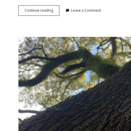
2023
Continue reading
Leave a Comment
年、
印
象
的
に
残
っ
た
一
皿