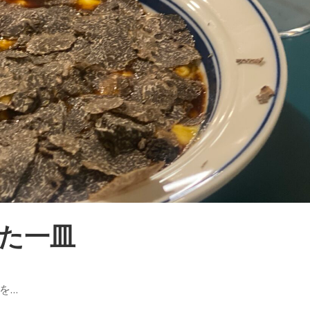
った一皿
を…