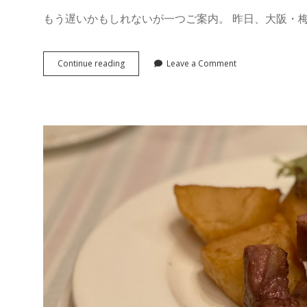
もう遅いかもしれないが一つご案内。 昨日、大阪・梅
大
Continue reading
Leave a Comment
阪・
梅
田
で
フ
ラ
ン
ス
フ
ェ
ア
2022
開
催
中