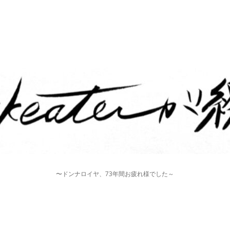
〜ドンナロイヤ、73年間お疲れ様でした～