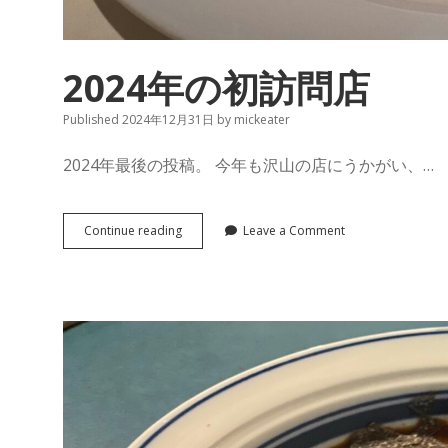
2024年の初訪問店
Published 2024年12月31日
by
mickeater
2024年最後の投稿。 今年も沢山の店にうかがい、…
2024
Continue reading
Leave a Comment
年
の
初
訪
問
店