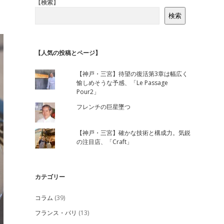
Sidebar
【検索】
検索
【人気の投稿とページ】
【神戸・三宮】待望の復活第3章は幅広く
愉しめそうな予感、「Le Passage
Pour2」
フレンチの巨星墜つ
【神戸・三宮】確かな技術と構成力。気鋭
の注目店、「Craft」
カテゴリー
コラム
(39)
フランス・パリ
(13)