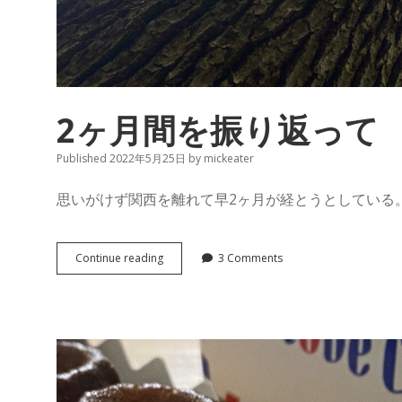
2ヶ月間を振り返って
Published 2022年5月25日
by
mickeater
思いがけず関西を離れて早2ヶ月が経とうとしている
2
Continue reading
3 Comments
ヶ
月
間
を
振
り
返
っ