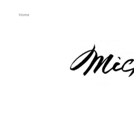
Home
mickeater
が
綴
り
ま