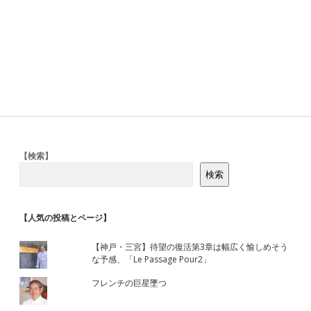
Sidebar
【検索】
検索
【人気の投稿とページ】
【神戸・三宮】待望の復活第3章は幅広く愉しめそう
な予感、「Le Passage Pour2」
フレンチの巨星墜つ