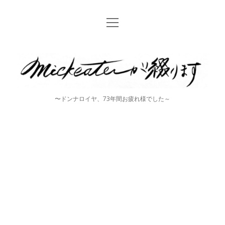
open
Home
menu
instagram
mickeater
が
綴
〜ドンナロイヤ、73年間お疲れ様でした～
り
ま
す