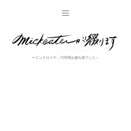
open
Home
menu
instagram
mickeater
が
綴
〜ドンナロイヤ、73年間お疲れ様でした～
り
ま
す