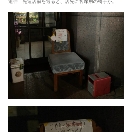
追伸：先週店前を通ると、店先に客席用の椅子が。