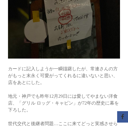
カードに記入しようか一瞬躊躇したが、常連さんの方
がもっと末永く可愛がってくれるに違いないと思い、
店をあとにした。
地元・神戸でも昨年12月29日には愛してやまない洋食
店、「グリル ロッグ・キャビン」が72年の歴史に幕を
下ろした。
世代交代と後継者問題…ここに来てどっと実感させら