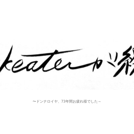
〜ドンナロイヤ、73年間お疲れ様でした～