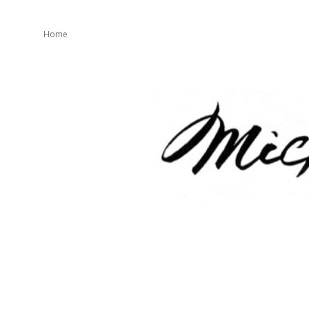
Home
mickeater
が
綴
り
ま