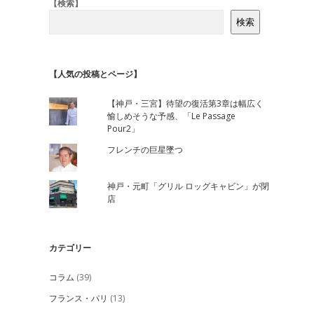
Sidebar
【検索】
検索
【人気の投稿とページ】
【神戸・三宮】待望の復活第3章は幅広く
愉しめそうな予感、「Le Passage
Pour2」
フレンチの巨星墜つ
神戸・元町「グリル ロッグキャビン」が閉
店
カテゴリー
コラム
(39)
フランス・パリ
(13)