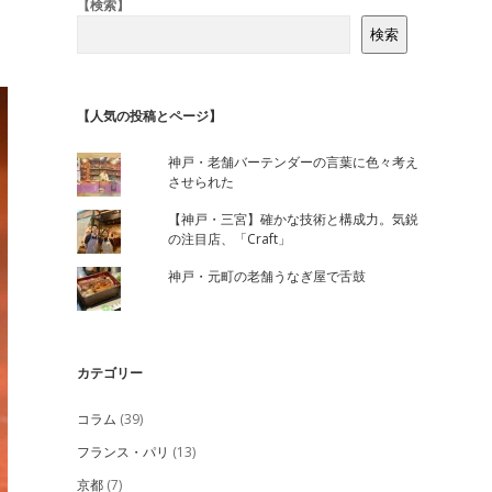
Sidebar
【検索】
検索
【人気の投稿とページ】
神戸・老舗バーテンダーの言葉に色々考え
させられた
【神戸・三宮】確かな技術と構成力。気鋭
の注目店、「Craft」
神戸・元町の老舗うなぎ屋で舌鼓
カテゴリー
コラム
(39)
フランス・パリ
(13)
京都
(7)