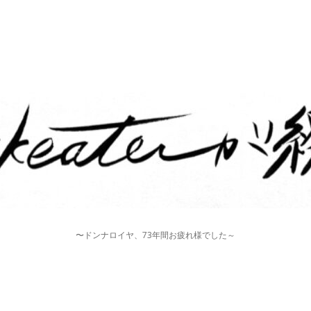
〜ドンナロイヤ、73年間お疲れ様でした～