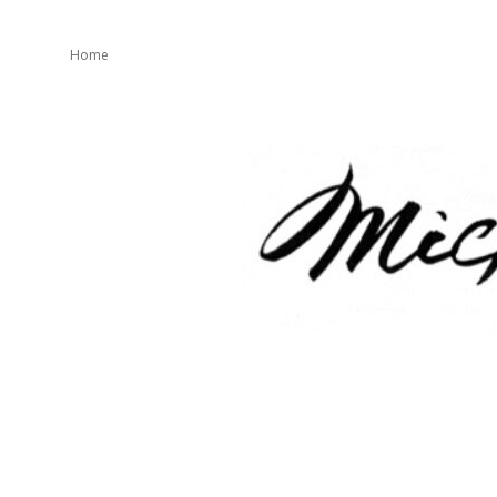
Home
mickeater
が
綴
り
ま