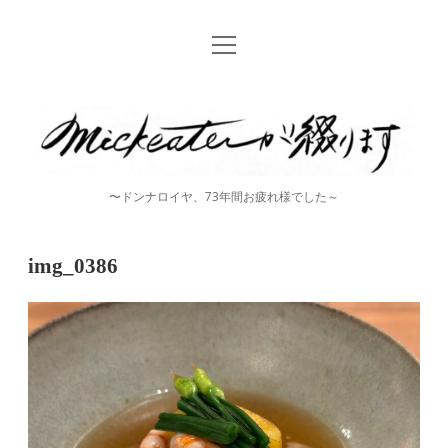
open
Home
menu
instagram
mickeater
が
綴
〜ドンナロイヤ、73年間お疲れ様でした～
り
ま
img_0386
す