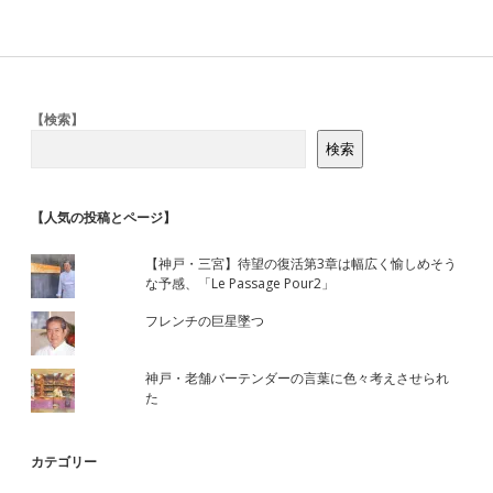
Sidebar
【検索】
検索
【人気の投稿とページ】
【神戸・三宮】待望の復活第3章は幅広く愉しめそう
な予感、「Le Passage Pour2」
フレンチの巨星墜つ
神戸・老舗バーテンダーの言葉に色々考えさせられ
た
カテゴリー