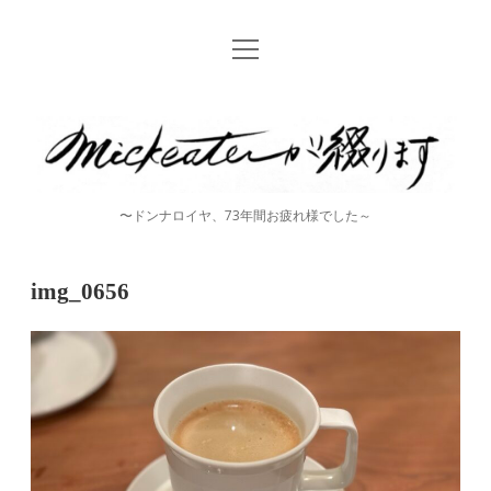
open
Home
menu
instagram
mickeater
が
綴
〜ドンナロイヤ、73年間お疲れ様でした～
り
ま
img_0656
す