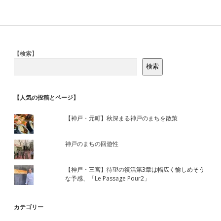
Sidebar
【検索】
検索
【人気の投稿とページ】
【神戸・元町】秋深まる神戸のまちを散策
神戸のまちの回遊性
【神戸・三宮】待望の復活第3章は幅広く愉しめそう
な予感、「Le Passage Pour2」
カテゴリー