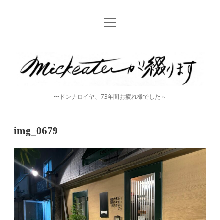
open
Home
menu
instagram
mickeater
が
綴
〜ドンナロイヤ、73年間お疲れ様でした～
り
ま
img_0679
す