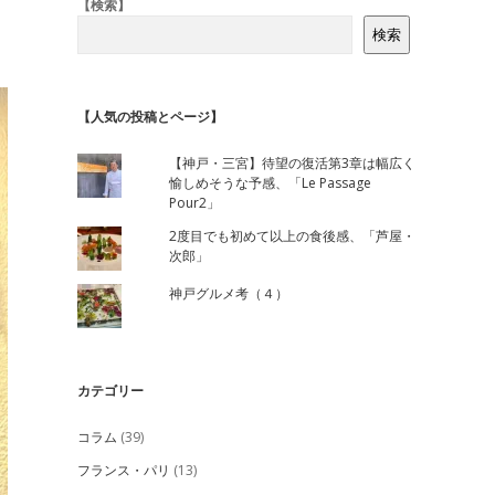
Sidebar
【検索】
検索
【人気の投稿とページ】
【神戸・三宮】待望の復活第3章は幅広く
愉しめそうな予感、「Le Passage
Pour2」
2度目でも初めて以上の食後感、「芦屋・
次郎」
神戸グルメ考（４）
カテゴリー
コラム
(39)
フランス・パリ
(13)