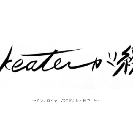
〜ドンナロイヤ、73年間お疲れ様でした～