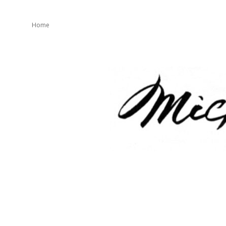
Home
mickeater
が
綴
り
ま