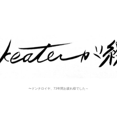
〜ドンナロイヤ、73年間お疲れ様でした～