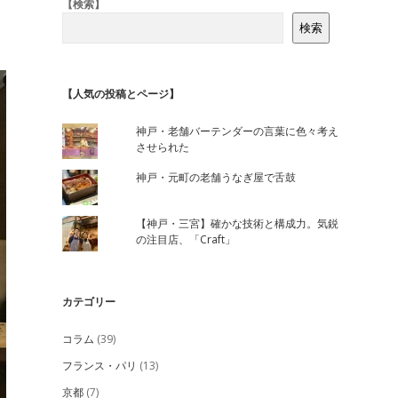
Sidebar
【検索】
検索
【人気の投稿とページ】
神戸・老舗バーテンダーの言葉に色々考え
させられた
神戸・元町の老舗うなぎ屋で舌鼓
【神戸・三宮】確かな技術と構成力。気鋭
の注目店、「Craft」
カテゴリー
コラム
(39)
フランス・パリ
(13)
京都
(7)