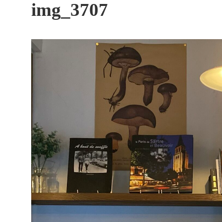
す
img_3707