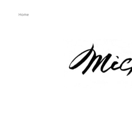
Home
mickeater
が
綴
り
ま