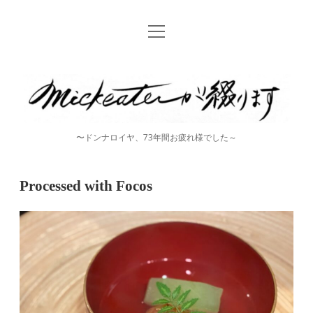
open
Home
menu
instagram
mickeater
が
綴
〜ドンナロイヤ、73年間お疲れ様でした～
り
ま
Processed with Focos
す