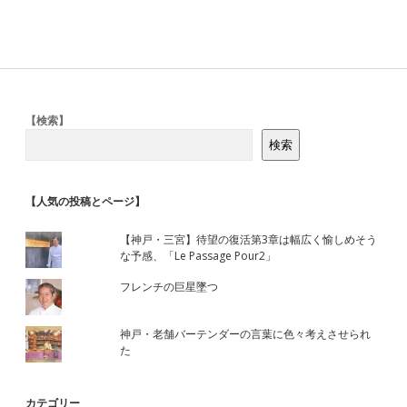
Sidebar
【検索】
検索
【人気の投稿とページ】
【神戸・三宮】待望の復活第3章は幅広く愉しめそう
な予感、「Le Passage Pour2」
フレンチの巨星墜つ
神戸・老舗バーテンダーの言葉に色々考えさせられ
た
カテゴリー