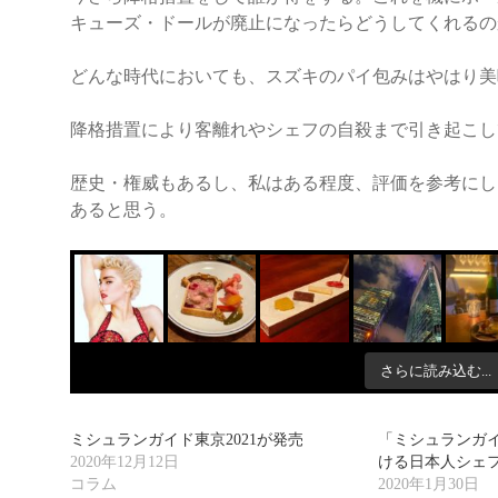
キューズ・ドールが廃止になったらどうしてくれるの
どんな時代においても、スズキのパイ包みはやはり美
降格措置により客離れやシェフの自殺まで引き起こし
歴史・権威もあるし、私はある程度、評価を参考にし
あると思う。
さらに読み込む...
ミシュランガイド東京2021が発売
「ミシュランガイ
2020年12月12日
ける日本人シェ
コラム
2020年1月30日