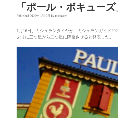
「ポール・ボキューズ
Published 2020年1月19日
by
mickeater
1月16日、ミシュランタイヤが「ミシュランガイド20
ぶりに三つ星から二つ星に降格させると発表した。