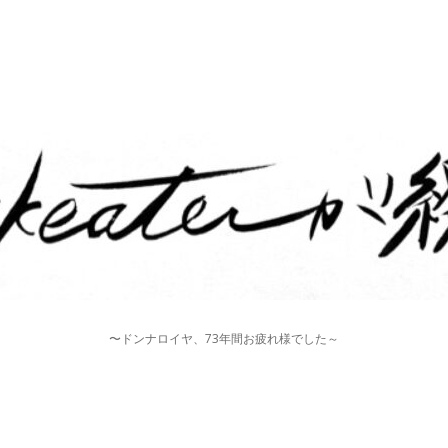
〜ドンナロイヤ、73年間お疲れ様でした～