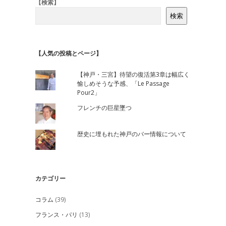
Sidebar
【検索】
検索
【人気の投稿とページ】
【神戸・三宮】待望の復活第3章は幅広く
愉しめそうな予感、「Le Passage
Pour2」
フレンチの巨星墜つ
歴史に埋もれた神戸のバー情報について
カテゴリー
コラム
(39)
フランス・パリ
(13)