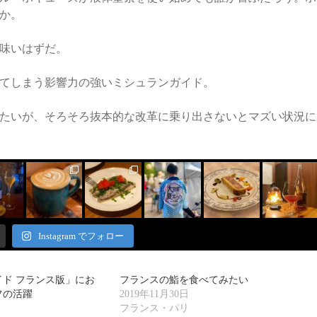
か。
味いはずだ。
てしまう影響力の強いミシュランガイド。
たいが、そろそろ抜本的な改革に乗り出さないとマズい状況に
Instagram でフォロー
ド フランス版」にお
フランスの鮨を食べてみたい
フの活躍
2019年11月30日
フランス・パリ