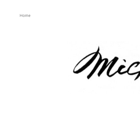
Home
mickeater
が
綴
り
ま