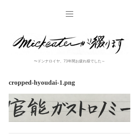
open
Home
menu
instagram
mickeater
が
綴
〜ドンナロイヤ、73年間お疲れ様でした～
り
ま
cropped-hyoudai-1.png
す