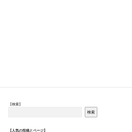
Sidebar
【検索】
検索
【人気の投稿とページ】