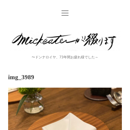
open
Home
menu
instagram
mickeater
が
綴
〜ドンナロイヤ、73年間お疲れ様でした～
り
ま
img_3989
す