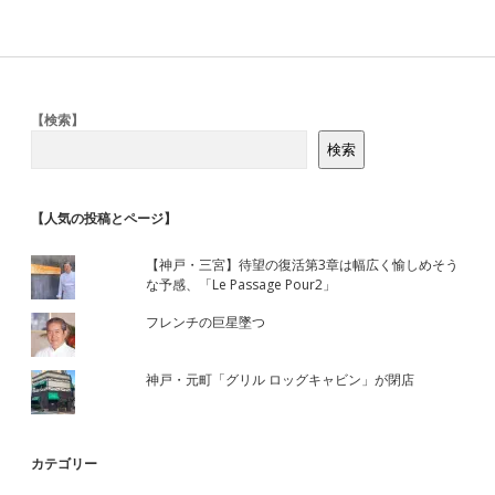
Sidebar
【検索】
検索
【人気の投稿とページ】
【神戸・三宮】待望の復活第3章は幅広く愉しめそう
な予感、「Le Passage Pour2」
フレンチの巨星墜つ
神戸・元町「グリル ロッグキャビン」が閉店
カテゴリー