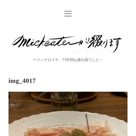
open
Home
menu
instagram
mickeater
が
綴
〜ドンナロイヤ、73年間お疲れ様でした～
り
ま
img_4017
す