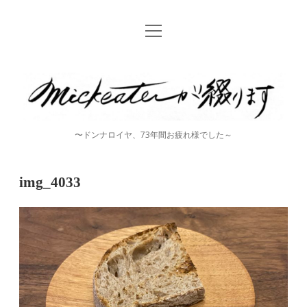
open
Home
menu
instagram
mickeater
が
綴
〜ドンナロイヤ、73年間お疲れ様でした～
り
ま
img_4033
す