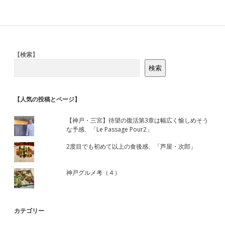
Sidebar
【検索】
検索
【人気の投稿とページ】
【神戸・三宮】待望の復活第3章は幅広く愉しめそう
な予感、「Le Passage Pour2」
2度目でも初めて以上の食後感、「芦屋・次郎」
神戸グルメ考（４）
カテゴリー