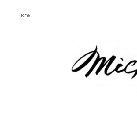
Home
mickeater
が
綴
り
ま