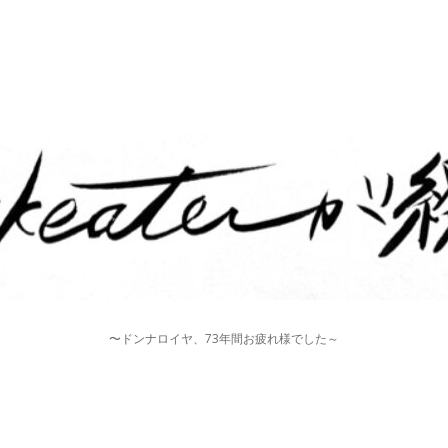
〜ドンナロイヤ、73年間お疲れ様でした～