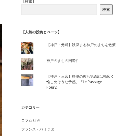
Sidebar
【検索】
検索
【人気の投稿とページ】
【神戸・元町】秋深まる神戸のまちを散策
神戸のまちの回遊性
【神戸・三宮】待望の復活第3章は幅広く
愉しめそうな予感、「Le Passage
Pour2」
カテゴリー
コラム
(39)
フランス・パリ
(13)