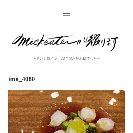
open
Home
menu
instagram
mickeater
が
綴
〜ドンナロイヤ、73年間お疲れ様でした～
り
ま
img_4080
す