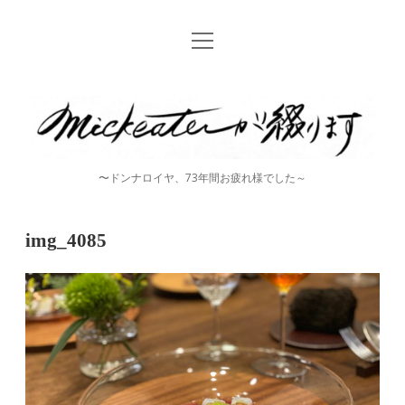
open
Home
menu
instagram
mickeater
が
綴
〜ドンナロイヤ、73年間お疲れ様でした～
り
ま
img_4085
す