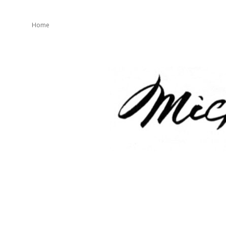
Home
mickeater
が
綴
り
ま