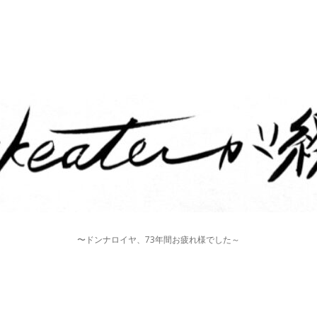
〜ドンナロイヤ、73年間お疲れ様でした～