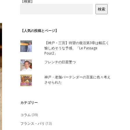
Sidebar
【検索】
検索
【人気の投稿とページ】
【神戸・三宮】待望の復活第3章は幅広く
愉しめそうな予感、「Le Passage
Pour2」
フレンチの巨星墜つ
神戸・老舗バーテンダーの言葉に色々考え
させられた
カテゴリー
コラム
(39)
フランス・パリ
(13)