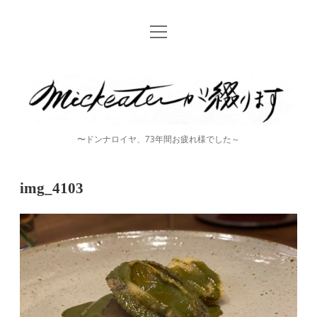
open
Home
menu
instagram
mickeater
が
綴
〜ドンナロイヤ、73年間お疲れ様でした～
り
ま
img_4103
す