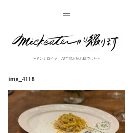
open
Home
menu
instagram
mickeater
が
綴
〜ドンナロイヤ、73年間お疲れ様でした～
り
ま
img_4118
す