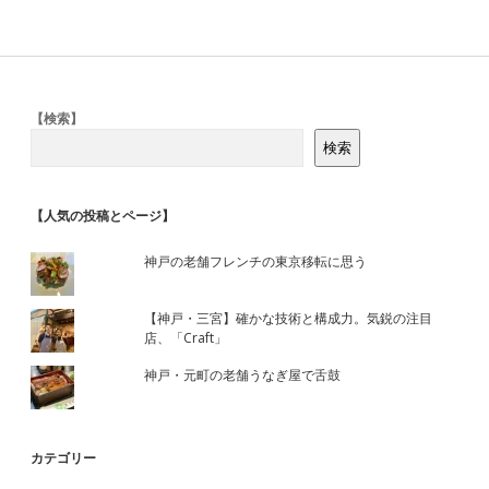
Sidebar
【検索】
検索
【人気の投稿とページ】
神戸の老舗フレンチの東京移転に思う
【神戸・三宮】確かな技術と構成力。気鋭の注目
店、「Craft」
神戸・元町の老舗うなぎ屋で舌鼓
カテゴリー