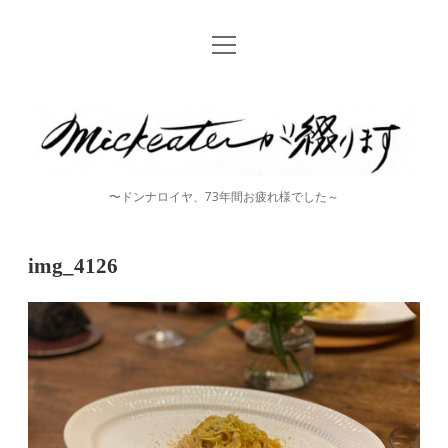
open
Home
menu
instagram
mickeater
が
綴
〜ドンナロイヤ、73年間お疲れ様でした～
り
ま
img_4126
す