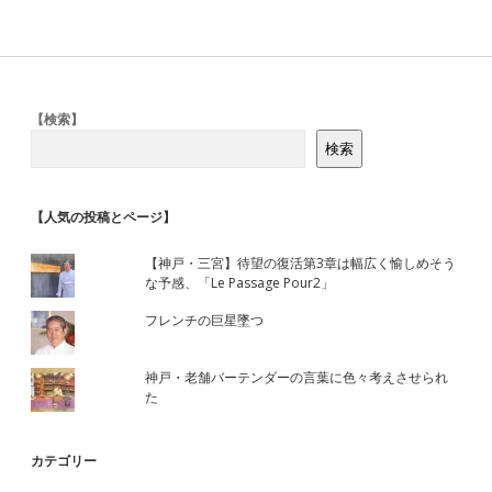
Sidebar
【検索】
検索
【人気の投稿とページ】
【神戸・三宮】待望の復活第3章は幅広く愉しめそう
な予感、「Le Passage Pour2」
フレンチの巨星墜つ
神戸・老舗バーテンダーの言葉に色々考えさせられ
た
カテゴリー