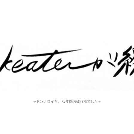
〜ドンナロイヤ、73年間お疲れ様でした～