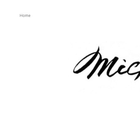
Home
mickeater
が
綴
り
ま