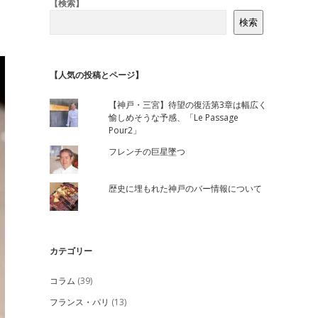
Sidebar
【検索】
検索
【人気の投稿とページ】
【神戸・三宮】待望の復活第3章は幅広く
愉しめそうな予感、「Le Passage
Pour2」
フレンチの巨星墜つ
歴史に埋もれた神戸のバー情報について
カテゴリー
コラム
(39)
フランス・パリ
(13)