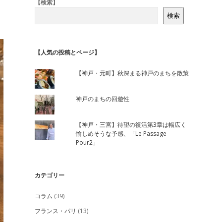
Sidebar
【検索】
検索
【人気の投稿とページ】
【神戸・元町】秋深まる神戸のまちを散策
神戸のまちの回遊性
【神戸・三宮】待望の復活第3章は幅広く
愉しめそうな予感、「Le Passage
Pour2」
カテゴリー
コラム
(39)
フランス・パリ
(13)