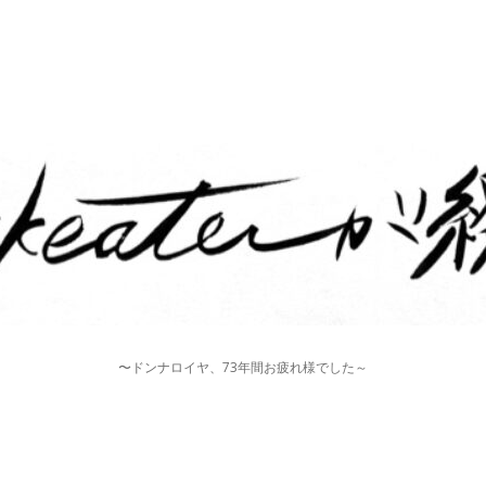
〜ドンナロイヤ、73年間お疲れ様でした～