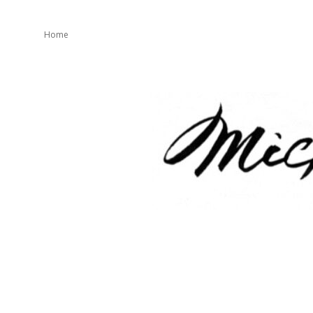
Home
mickeater
が
綴
り
ま