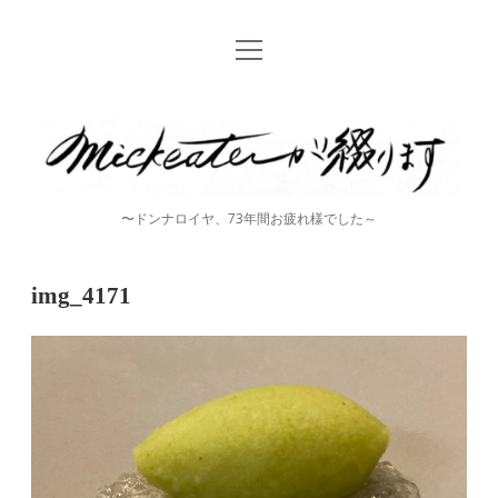
open
Home
menu
instagram
mickeater
が
綴
〜ドンナロイヤ、73年間お疲れ様でした～
り
ま
img_4171
す