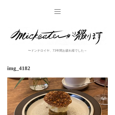
open
Home
menu
instagram
mickeater
が
綴
〜ドンナロイヤ、73年間お疲れ様でした～
り
ま
img_4182
す