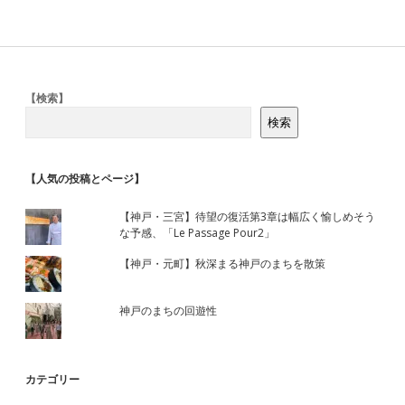
Sidebar
【検索】
検索
【人気の投稿とページ】
【神戸・三宮】待望の復活第3章は幅広く愉しめそう
な予感、「Le Passage Pour2」
【神戸・元町】秋深まる神戸のまちを散策
神戸のまちの回遊性
カテゴリー