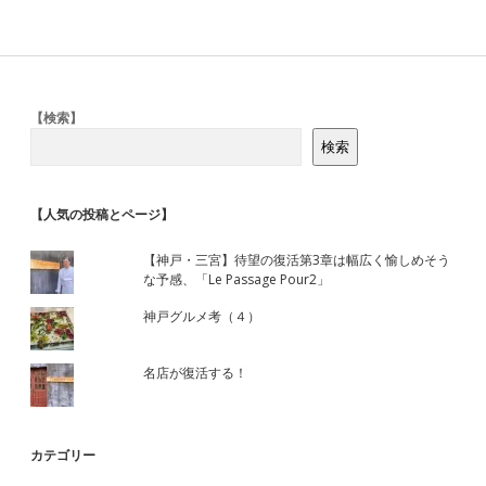
Sidebar
【検索】
検索
【人気の投稿とページ】
【神戸・三宮】待望の復活第3章は幅広く愉しめそう
な予感、「Le Passage Pour2」
神戸グルメ考（４）
名店が復活する！
カテゴリー