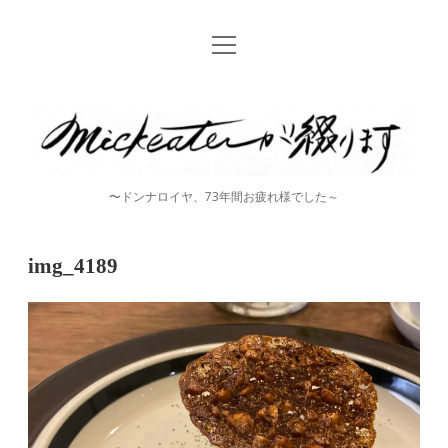
open
Home
menu
instagram
mickeater
が
綴
〜ドンナロイヤ、73年間お疲れ様でした～
り
ま
img_4189
す